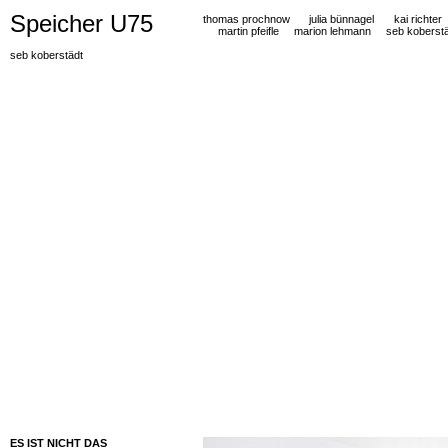
Speicher U75
thomas prochnow
julia bünnagel
kai richter
martin pfeifle
marion lehmann
seb koberst
seb koberstädt
ES IST NICHT DAS