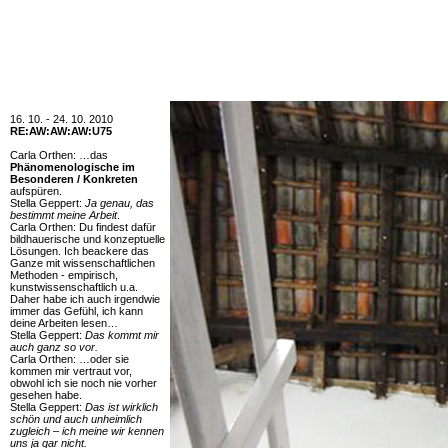
16. 10. - 24. 10. 2010
RE:AW:AW:AW:U75
Carla Orthen: …das
Phänomenologische im
Besonderen / Konkreten
aufspüren.
Stella Geppert:
Ja genau, das
bestimmt meine Arbeit
.
Carla Orthen: Du findest dafür
bildhauerische und konzeptuelle
Lösungen. Ich beackere das
Ganze mit wissenschaftlichen
Methoden - empirisch,
kunstwissenschaftlich u.a.
Daher habe ich auch irgendwie
immer das Gefühl, ich kann
deine Arbeiten lesen…
Stella Geppert:
Das kommt mir
auch ganz so vor.
Carla Orthen:
…oder sie
kommen mir vertraut vor,
obwohl ich sie noch nie vorher
gesehen habe.
Stella Geppert:
Das ist wirklich
schön und auch unheimlich
zugleich – ich meine wir kennen
uns ja gar nicht.