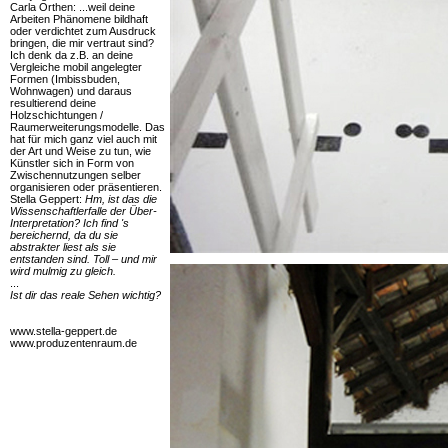
Carla Orthen: ...weil deine
Arbeiten Phänomene bildhaft
oder verdichtet zum Ausdruck
bringen, die mir vertraut sind?
Ich denk da z.B. an deine
Vergleiche mobil angelegter
Formen (Imbissbuden,
Wohnwagen) und daraus
resultierend deine
Holzschichtungen /
Raumerweiterungsmodelle. Das
hat für mich ganz viel auch mit
der Art und Weise zu tun, wie
Künstler sich in Form von
Zwischennutzungen selber
organisieren oder präsentieren.
Stella Geppert:
Hm, ist das die
Wissenschaftlerfalle der Über-
Interpretation? Ich find 's
bereichernd, da du sie
abstrakter liest als sie
entstanden sind. Toll – und mir
wird mulmig zu gleich.
...
Ist dir das reale Sehen wichtig?
www.stella-geppert.de
www.produzentenraum.de