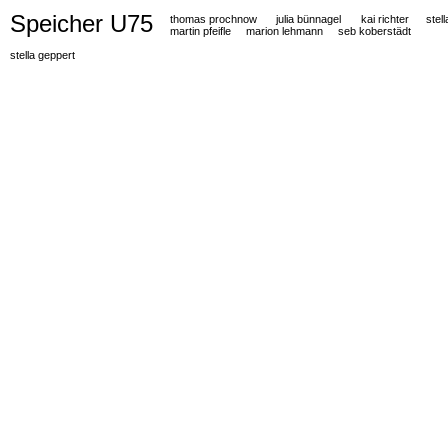
Speicher U75
thomas prochnow
julia bünnagel
kai richter
stel
martin pfeifle
marion lehmann
seb koberstädt
stella geppert