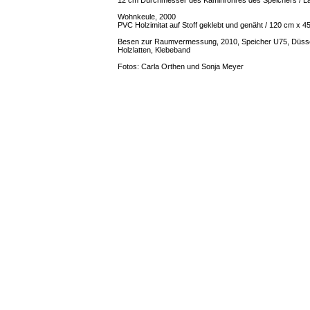
12 cm Durchmesser des Kaminrohres des Speichers / Lä
Wohnkeule, 2000
PVC Holzimitat auf Stoff geklebt und genäht / 120 cm x 
Besen zur Raumvermessung, 2010, Speicher U75, Düsse
Holzlatten, Klebeband
Fotos: Carla Orthen und Sonja Meyer